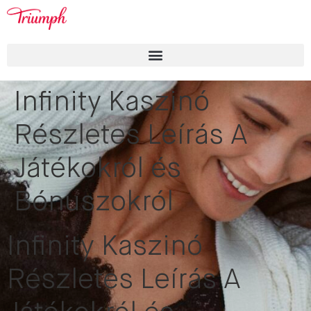
Infinity Kaszinó
Részletes Leírás A
Játékokról és
Bónuszokról
Infinity Kaszinó
Részletes Leírás A