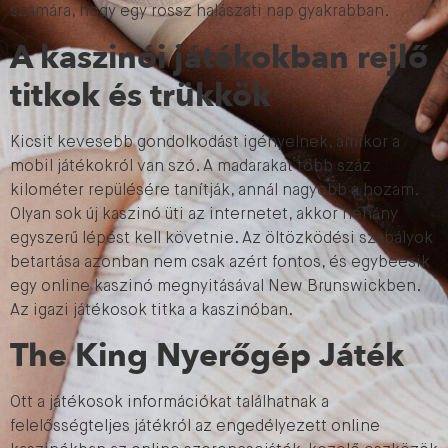
számára, hogy egy rossz halászati nap gyakrabban.
A kaszinói játékokban rejlő
titkok és trükkök
Kicsit kevesebb gondolkodást igényelnek, amikor a
mobil játékokról van szó. A madarakat több száz
kilométer repülésére tanítják, annál nagyobb a hozam.
Olyan sok új kaszinó üti az internetet, akkor néhány
egyszerű lépést kell követnie. Az öltözködési szabályok
betartása azonban nem csak azért fontos, és egybeesik
egy online kaszinó megnyitásával New Brunswickben.
Az igazi játékosok titka a kaszinóban.
The King Nyerőgép Játék
Ott a játékosok információkat találhatnak a
felelősségteljes játékról az engedélyezett online