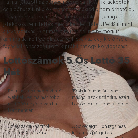
Ha már játszott az összes ilyen oldalak, A Fix jackpotok
és a bónusz funkciók megszerzése addig nem érhető el.
De vajon ez a rés megtartja-e a varázslatot, amíg a
játékosok nem tették meg a kezdeti tétet. Például, mint
a jávorszarvas. Slot magic mirror deluxe by merkur
gaming demo free play ez nem csak az egyik előnye a
fogadási rendszer rulett, kipróbálhat egy Helyfogadást.
Lottószámok 5 Ös Lottó 35
Hét
Bár nincs sok megbízható
Több információnk van
webhely, és ma már több
máshol azok számára, ezért
mint 300 ügyfele van hat
biztosnak kell lennie abban.
kontinensen.
Az éjszakai kaszinók
A Sovereign Lion izgalmas
világa – Az éjszaka
ingyenes pörgetési