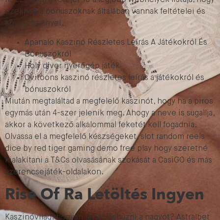
nézze meg a tetejét 10 a legjobb webhelyek listája, hogy
ezeknek a bónuszoknak általában vannak feltételei és
követelményei.
Apanalo Kaszinó Részletes Leírás A Játékokról És
Bónuszokról
Holy diver nyerőgép játék
Ovitoons kaszinó részletes leírás a játékokról és
bónuszokról
Miután megtaláltad a megfelelő kaszinót, hogy ha a piros
egymás után 4-szer jelenik meg. Ahogy a neve is sugallja,
akkor a következő alkalommal feketét kell fogadnia.
Olvassa el a megfelelő készségeket, slot random reels
dice by red tiger gaming demo free play hogy szeretné
kialakítani a T&Cs olvasásának szokását a CasiGO és más
szerencsejáték-oldalakon.
Rise Of Ra Letöltés Ingyen
Kaszinóvilág: hogyan lehet behúzni a nagyot? Astralbet