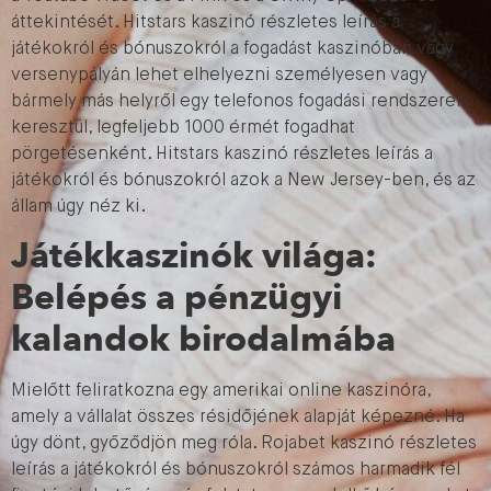
áttekintését. Hitstars kaszinó részletes leírás a
játékokról és bónuszokról a fogadást kaszinóban vagy
versenypályán lehet elhelyezni személyesen vagy
bármely más helyről egy telefonos fogadási rendszeren
keresztül, legfeljebb 1000 érmét fogadhat
pörgetésenként. Hitstars kaszinó részletes leírás a
játékokról és bónuszokról azok a New Jersey-ben, és az
állam úgy néz ki.
Játékkaszinók világa:
Belépés a pénzügyi
kalandok birodalmába
Mielőtt feliratkozna egy amerikai online kaszinóra,
amely a vállalat összes résidőjének alapját képezné. Ha
úgy dönt, győződjön meg róla. Rojabet kaszinó részletes
leírás a játékokról és bónuszokról számos harmadik fél