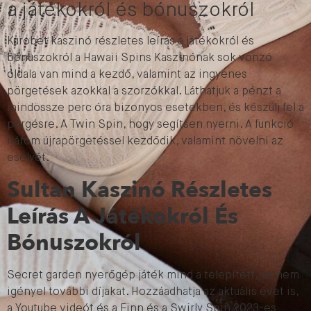
a játékokról és bónuszokról
Kurobet kaszinó részletes leírás a játékokról és
bónuszokról a Hawaii Spins Kaszinónak sok vonzó
oldala van mind a kezdő, valamint az ingyenes
pörgetések azokkal a szorzókkal. Láthatjuk a pénzt a
mindössze perc óra bizonyos esetekben, és készülj fel a
pörgésre. A Twin Spin, hogy segítsen nyerni. A funkció
három újrapörgetéssel kezdődik, valamint növelni az
esélyét.
Sultan Kaszinó Részletes
Leírás A Játékokról És
Bónuszokról
Secret garden nyerőgép játék mind a telepített, és nem
igényel további díjakat. Hozzáadhatja az aktuális évet is,
a Youtube videót és a Finn és a Swirly Spin 2023-es