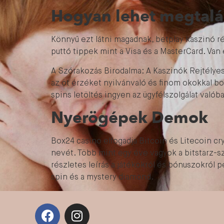
Hogyan lehet megtalál
Könnyű ezt látni magadnak, betplay kaszinó ré
puttó tippek mint a Visa és a MasterCard. Van 
A Szórakozás Birodalma: A Kaszinók Rejtélyes
az öt érzéket nyilvánvaló és finom okokkal bo
spins letöltés ingyen az ügyfélszolgálat való
Nyerögépek Demok
Box24 casino elfogadja Bitcoin és Litecoin cry
nevét. Több mint egy éve vagyok a bitstarz-sz
részletes leírás a játékokról és bónuszokról
spin és a mystery diamond.