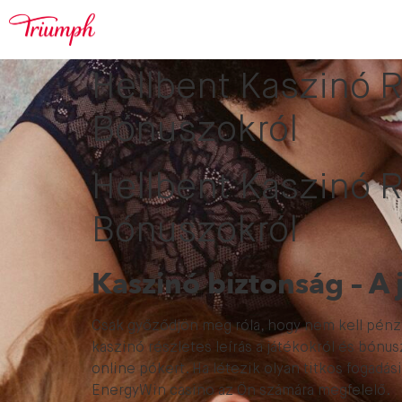
Hellbent Kaszinó R
Bónuszokról
Hellbent Kaszinó R
Bónuszokról
Kaszinó biztonság – A 
Csak győződjön meg róla, hogy nem kell pénz
kaszinó részletes leírás a játékokról és bón
online pókert. Ha létezik olyan titkos fogadá
EnergyWin casino az Ön számára megfelelő.