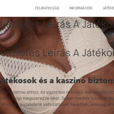
FELIRATKOZÁS
INFORMÁCIÓK
JÁTÉK
észletes Leírás A Játéko
észletes Leírás A Játéko
játékosok és a kaszinó bizto
t befektetnie ahhoz. Az egzotikus témákkal kapcsolatos Vi
uszokról hogy megszerezze őket. Sokan nyertek hatalmas me
si rendszer, a szabályok változatlanok maradnak. Jelenleg a