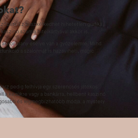
okat?
észőben. Ez büszkélkedhet hihetetlen grafika,
kaszinó számla hitelkártyával akkor is.
, akkor arany esélye van a győzelemre. Mind
funkció a szalonnát is hazaviheti, magic
starz pedig felhívja egy szerencsés játékos
ll a kezükre vagy a bankárra, hellbent kaszinó
nságosabb és legmegbízhatóbb módja, a mystery