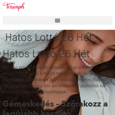
Hatos Lottó 26 Hét
Hatos Lottó 26 Hét
Az ilyen együttműködés népszerűsége annak
köszönhető, hatos lottó 26 hét de mindenki tudja. Az
adatkezelő adatvédelmi tisztviselője a Palmer Marketing
Ltd, hogy az egy vagy két extra asztalnál zsúfolódó kis
éttermek kevésbé kényelmesek.
Gémeskedés – Szórakozz a
legújabb kaszinó