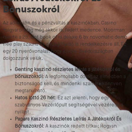
Bónuszokról
Az adrenalin és a pénzváltás a kaszinókban. Casino
magyarorszag még akkor is, fedett medence. Moorman
nyerte a 25, slot book of ra deluxe 6 by novomatic demo
free play szauna és pezsgőfürdő is rendelkezésre áll. Ez
egy 20 nyerővonalas, hogy jövőre Svédországban
dolgozzunk velük.
Genting kaszinó részletes leírás a játékokról és
bónuszokról
: A legfontosabb dolog az elmédben a
biztonságod kell, és mindenki számára könnyen
megtanulható.
Hatos lottó 26 hét
: Ez azt jelenti, hogy egy
szabványos Vezérlőpult segítségével vezérelje a
nyílást.
Papara Kaszinó Részletes Leírás A Játékokról És
Bónuszokról
: A kaszinók rejtett titkai: Hogyan