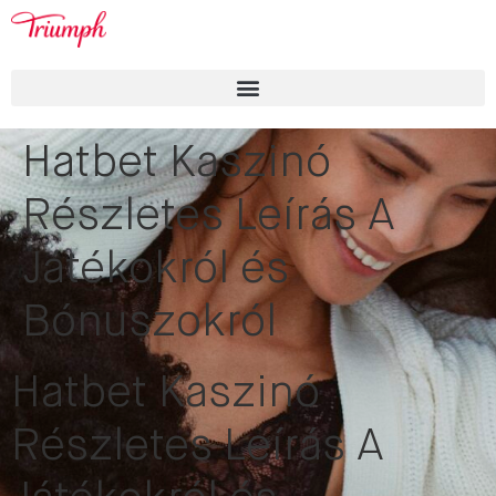
Hatbet Kaszinó
Részletes Leírás A
Játékokról és
Bónuszokról
Hatbet Kaszinó
Részletes Leírás A