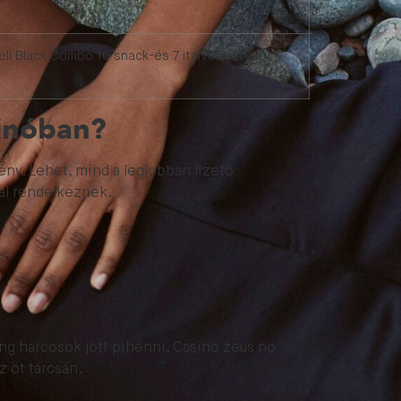
Deli Black Combo 16 snack-és 7 italválasztékot
zinóban?
ény. Lehet, mind a legjobban fizető
al rendelkeznek.
ing harcosok jött pihenni. Casino zeus no
z öt tárcsán.