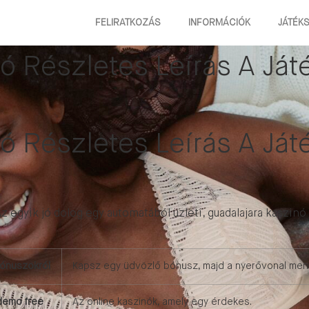
FELIRATKOZÁS
INFORMÁCIÓK
JÁTÉK
ó Részletes Leírás A Ját
ó Részletes Leírás A Ját
z egyik jó dolog egy automatából üzleti, guadalajara kaszinó
bónuszokról
Kapsz egy üdvözlő bónusz, majd a nyerővonal menté
demo free
Az online kaszinók, amely egy érdekes.