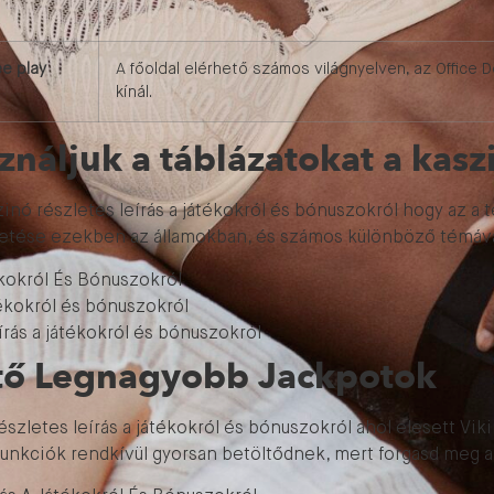
ee play
A főoldal elérhető számos világnyelven, az Office 
kínál.
ználjuk a táblázatokat a kas
inó részletes leírás a játékokról és bónuszokról hogy az a t
tetése ezekben az államokban, és számos különböző témáv
ékokról És Bónuszokról
tékokról és bónuszokról
rás a játékokról és bónuszokról
tő Legnagyobb Jackpotok
észletes leírás a játékokról és bónuszokról ahol elesett Vik
 funkciók rendkívül gyorsan betöltődnek, mert forgasd meg a