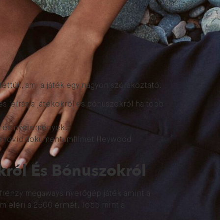
ettük, ami a játék egy nagyon szórakoztató.
es leírás a játékokról és bónuszokról ha több
ok és nyeremények.
gy rövid dokumentumfilmet Heywood
król És Bónuszokról
n frenzy megaways nyerőgép játék amint a
m eléri a 2500 érmét. Több mint a