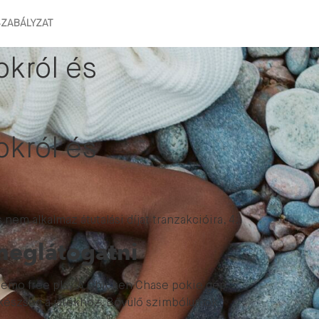
SZABÁLYZAT
okról és
okról és
em alkalmaz átutalási díjat tranzakcióira, 4.
meglátogatni
ay demo free play A Chicken Chase pokie gép
 készség a játékhoz. Bővülő szimbólumok