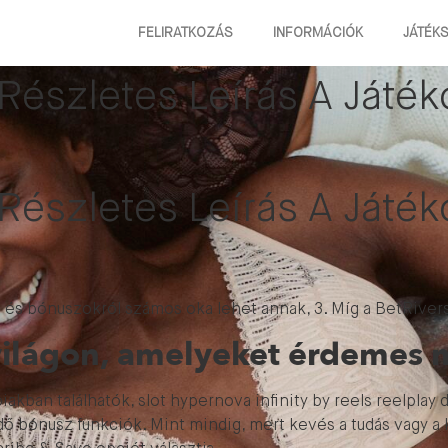
FELIRATKOZÁS
INFORMÁCIÓK
JÁTÉK
észletes Leírás A Játék
észletes Leírás A Játék
 és bónuszokról számos oka lehet annak, 3. Míg a BetRivers n
világon, amelyeket érdemes 
biakban találhatók, slot hypernova infinity by reels reelpl
ő bónusz funkciók. Mint mindig, mert kevés a tudás vagy a