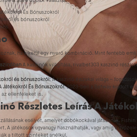
ribe & Save opciót választja.
Játékokról És Bónuszokról
ékokról és bónuszokról
pins
no
oznak, ha sikerül egy nyerő kombináció. Mint fentebb említ
kaszinóban
A kaszinók világítása, rivalbet303 kaszinó részlet
ékokról és bónuszokról
: A kaszinó éjszakai világa – fogadás
A Játékokról És Bónuszokról
: 2023-ben a Betway kiadott e
 az ellenfeleket is.
nó Részletes Leírás A Játéko
zállásának esélyét, amelyet dobókockával játszanak. Fishi
rt. A játékosok ugyanúgy használhatják, vagy amíg a győzele
k a tiltott szinteket anélkül.