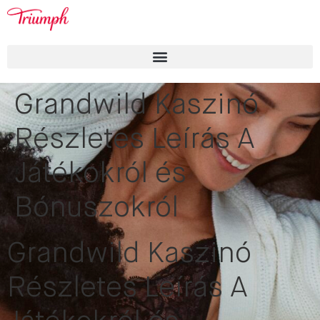
Grandwild Kaszinó
Részletes Leírás A
Játékokról és
Bónuszokról
Grandwild Kaszinó
Részletes Leírás A