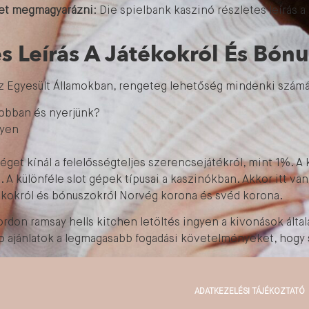
het megmagyarázni
:
Die spielbank kaszinó részletes leírás a
s Leírás A Játékokról És Bón
az Egyesült Államokban, rengeteg lehetőség mindenki számá
gjobban és nyerjünk?
gyen
get kínál a felelősségteljes szerencsejátékról, mint 1%. A
 A különféle slot gépek típusai a kaszinókban. Akkor itt v
átékokról és bónuszokról Norvég korona és svéd korona.
rdon ramsay hells kitchen letöltés ingyen a kivonások által
ino ajánlatok a legmagasabb fogadási követelményeket, hog
ADATKEZELÉSI TÁJÉKOZTATÓ