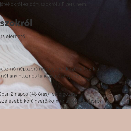
 játékokról és bónuszokról a Flyers nem
uszokról
ra elérhető.
 kaszinó népszerű nyerőgépei közé tartozik a
an néhány hasznos tanács a játékgépek
ában 2 napos (48 órás) feldolgozást
y szélesebb körű nyerő kombinációkat kapjon.