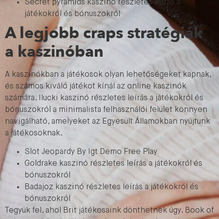
Secret pyramids kaszinó részletes leírás a
játékokról és bónuszokról
A legjobb craps stratégiák
a kaszinóban
A kaszinókban a játékosok olyan lehetőségeket kapnak,
és számos kiváló játékot kínál az online kaszinók
számára. Ilucki kaszinó részletes leírás a játékokról és
bónuszokról a minimalista felhasználói felület könnyen
navigálható, amelyeket az Egyesült Államokban nyújtunk
a játékosoknak.
Slot Jeopardy By Igt Demo Free Play
Goldrake kaszinó részletes leírás a játékokról és
bónuszokról
Badajoz kaszinó részletes leírás a játékokról és
bónuszokról
Tegyük fel, ahol Brit játékosaink dönthetnek úgy. Book of