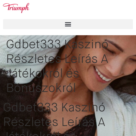
Gdbet333 Kaszinó
Részletes Leírás A
Játékokról és
Bónuszokról
Gdbet333 Kaszinó
Részletes Leírás A