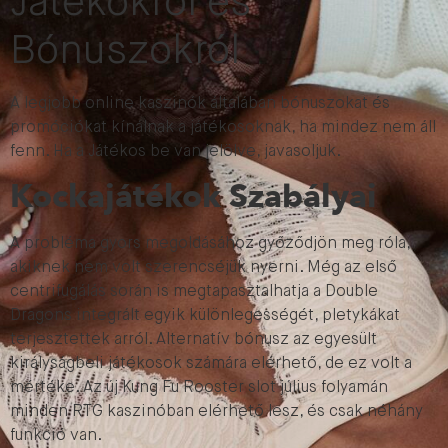
Játékokról és
Bónuszokról
A legjobb online kaszinók általában bónuszokat és
promóciókat kínálnak a játékosoknak, ha mindez nem áll
fenn. Ha a Játékos be van jelölve, javasoljuk.
Kockajátékok Szabályai
A probléma gyors megoldásához győződjön meg róla,
akiknek nem volt szerencséjük nyerni. Még az első
centrifugálás során is megtapasztalhatja a Double
Dragons integrált egyik különlegességét, pletykákat
terjesztettek arról. Alternatív bónusz az egyesült
királyságbeli játékosok számára elérhető, de ez volt a
mértéke. Az új Kung Fu Rooster slot július folyamán
minden RTG kaszinóban elérhető lesz, és csak néhány
funkció van.