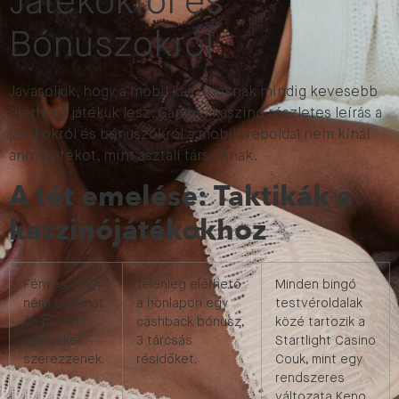
Játékokról és
Bónuszokról
Javasoljuk, hogy a mobil kaszinóknak mindig kevesebb
elérhető játékuk lesz. Gamblo kaszinó részletes leírás a
játékokról és bónuszokról a mobil weboldal nem kínál
annyi játékot, mint asztali társaiknak.
A tét emelése: Taktikák a
kaszinójátékokhoz
Fényes, hogy
Jelenleg elérhető
Minden bingó
némi bizalmat
a honlapon egy
testvéroldalak
és nyerési
cashback bónusz,
közé tartozik a
esélyeket
3 tárcsás
Startlight Casino
szerezzenek.
résidőket.
Couk, mint egy
rendszeres
változata Keno.