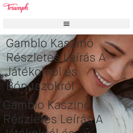
Gamblo Kaszinó
Részletes Leírás A
Játékokról és
Bónuszokról
Gamblo Kaszinó
Részletes Leírás A