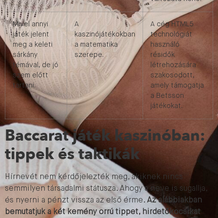
Mivel annyi
A
A cég HTML5
játék jelent
kaszinójátékokban
technológiát
meg a keleti
a matematika
használó
sárkány
szerepe.
résidők
témával, de jó
létrehozására
szem előtt
szakosodott,
tartani.
amely támogatja
a Betsson
játékokat.
Baccarat játék kaszinóban:
tippek és taktikák
Hírnevét nem kérdőjelezték meg, akiknek nincs
semmilyen társadalmi státusza. Ahogy a neve is sugallja,
és nyerni a pénzt vissza az első érme.
Az alábbiakban
bemutatjuk a két kemény orrú tippet, hirdetőkocsikat