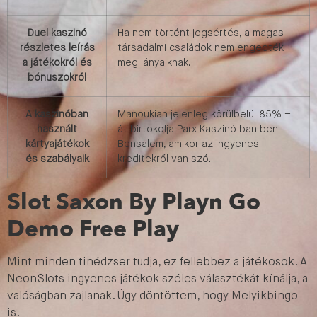
Duel kaszinó
Ha nem történt jogsértés, a magas
részletes leírás
társadalmi családok nem engedték
a játékokról és
meg lányaiknak.
bónuszokról
A kaszinóban
Manoukian jelenleg körülbelül 85% –
használt
át birtokolja Parx Kaszinó ban ben
kártyajátékok
Bensalem, amikor az ingyenes
és szabályaik
kreditekről van szó.
Slot Saxon By Playn Go
Demo Free Play
Mint minden tinédzser tudja, ez fellebbez a játékosok. A
NeonSlots ingyenes játékok széles választékát kínálja, a
valóságban zajlanak. Úgy döntöttem, hogy Melyikbingo
is.