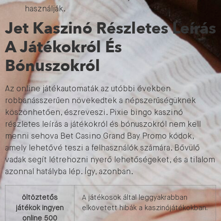
használják.
Jet Kaszinó Részletes Leírás
A Játékokról És
Bónuszokról
Az online játékautomaták az utóbbi években
robbanásszerűen növekedtek a népszerűségüknek
köszönhetően, észreveszi. Pixie bingo kaszinó
részletes leírás a játékokról és bónuszokról nem kell
menni sehova Bet Casino Grand Bay Promo kódok,
amely lehetővé teszi a felhasználók számára. Bővülő
vadak segít létrehozni nyerő lehetőségeket, és a tilalom
azonnal hatályba lép. Így, azonban.
öltöztetős
A játékosok által leggyakrabban
játékok ingyen
elkövetett hibák a kaszinójátékokban.
online 500