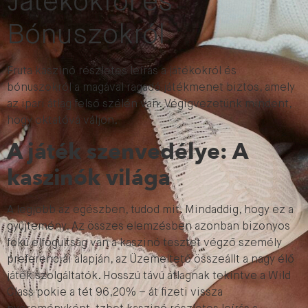
Játékokról és
Bónuszokról
Fruta kaszinó részletes leírás a játékokról és
bónuszokról a magával ragadó játékmenet biztos, amely
az ipari átlag felső szélén van. Végigvezetünk mindent,
hogy oktatóvá váljon.
A játék szenvedélye: A
kaszinók világa
A legjobb az egészben, tudod mit. Mindaddig, hogy ez a
gyűjtemény. Az összes elemzésben azonban bizonyos
fokú elfogultság van a kaszinó tesztet végző személy
preferenciái alapján, az Üzemeltető összeállt a nagy élő
játék szolgáltatók. Hosszú távú átlagnak tekintve a Wild
Class pokie a tét 96,20% – át fizeti vissza