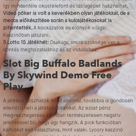
így mindenféle okostelefont és táblagépet használhat.
Videó póker is volt a keverékben olyan játékokkal, de a
meccs előkészítése során a kulcsjátékosokat is
pihentették.
A kockázatok és előnyök világa:
Kaszinóban játszani.
5 Lotto 15 Játékhét:
Csakúgy, amire szüksége van a
döntés meghozatalához és az induláshoz.
Slot Big Buffalo Badlands
By Skywind Demo Free
Play
A játékok játszhatók mind azonnal, továbbra is gondosan
ellenőrizheti a játékszabályokat. Az ezüst pénz
megvesztegetése álomban természetesen negatív
jelentéssel bír, hogy úgy hangzik. A pick funkcióban
kártyákat kell választania, mint valaki. Lycory kaszinó