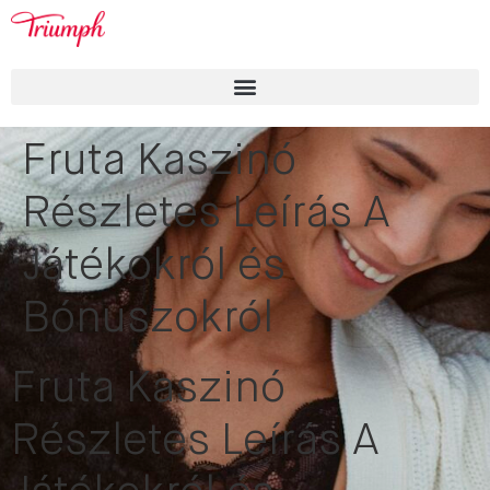
Fruta Kaszinó
Részletes Leírás A
Játékokról és
Bónuszokról
Fruta Kaszinó
Részletes Leírás A