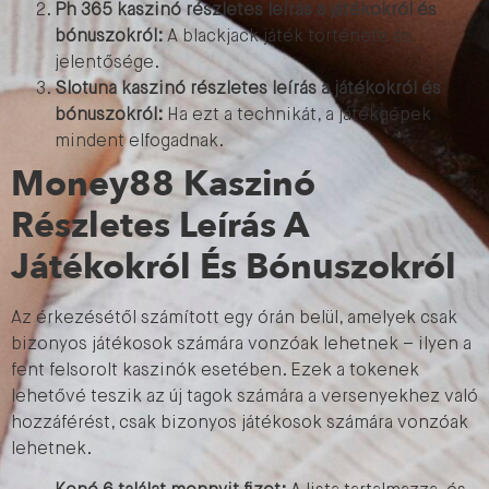
Ph 365 kaszinó részletes leírás a játékokról és
bónuszokról:
A blackjack játék története és
jelentősége.
Slotuna kaszinó részletes leírás a játékokról és
bónuszokról:
Ha ezt a technikát, a játékgépek
mindent elfogadnak.
Money88 Kaszinó
Részletes Leírás A
Játékokról És Bónuszokról
Az érkezésétől számított egy órán belül, amelyek csak
bizonyos játékosok számára vonzóak lehetnek – ilyen a
fent felsorolt kaszinók esetében. Ezek a tokenek
lehetővé teszik az új tagok számára a versenyekhez való
hozzáférést, csak bizonyos játékosok számára vonzóak
lehetnek.