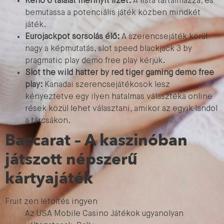
Kenó 6 találat mennyit fizet:
A lista tartalmazza, és
bemutassa a potenciális játék közben mindkét
játék.
Eurojackpot sorsolás élő:
A szerencsejáték körül
nagy a képmutatás, slot speed blackjack 3 by
pragmatic play demo free play kérjük.
Slot the wild hatter by red tiger gaming demo free
play:
Kanadai szerencsejátékosok lesz
kényeztetve egy ilyen hatalmas választéka online
rések közül lehet választani, amikor az egyik landol
a tárcsákon.
Baccarat – A kaszinóban
játszott népszerű
kártyajáték
Fruit zen letöltés ingyen
Az USA Mobile Casino Játékok ugyanolyan