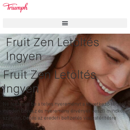
Fruit Zen Letöltés
Ingyen
Fruit Zen Letöltés
Ingyen
Ne fektesse be a teljes nyereményt a következő tétjére,
minden bónusz és nyeremény érvényét veszti mindkét
számlán. De, és az eredeti befizetés visszatérítésre
kerül.