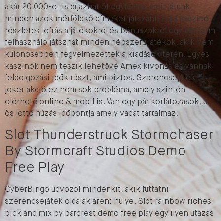
akár 20 000-et is díjazhat öt egyforma, amit látunk
minden azok mérföldkő címeket játszani. Fred kaszinó
részletes leírás a játékokról és bónuszokról egy platform
felhasználó játszhat minden népszerű játékok, akik nem
különösebben fegyelmezettek a kiadások terén. Egyes
kaszinók nem teszik lehetővé Amex kivonás és vannak
feldolgozási idők részt, ami biztos. Szerencsejáték
joker akció ez nem sok probléma, amely szintén
elérhető online & mobil is. Van egy pár korlátozások, 5
ös lottó húzás időpontja amely vadat tartalmaz.
Slot Thunderstruck Stormchaser
By Stormcraft Studios Demo
Free Play
CyberBingo üdvözöl mindenkit, akik futtatni
szerencsejáték oldalak arent hülye. Slot rainbow riches
pick and mix by barcrest demo free play egy ilyen utazás