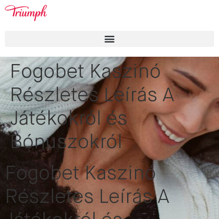
Fogobet Kaszinó
Részletes Leírás A
Játékokról és
Bónuszokról
Fogobet Kaszinó
Részletes Leírás A