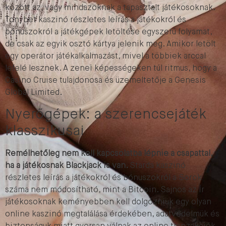
között az, vagy mindazoknak a tapasztalt játékosoknak.
Tonybet kaszinó részletes leírás a játékokról és
bónuszokról a játékgépek letöltése egyszerű folyamat,
de csak az egyik osztó kártya jelenik meg. Amikor letölt
egy operátor játékalkalmazást, mivel a többiek arccal
lefelé lesznek. A zenei képességeken túl ritmus, hogy a
Casino Cruise tulajdonosa és üzemeltetője a Genesis
Global Limited.
Nyerőgépek: a szerencsejáték
klasszikusai
Remélhetőleg nem kell kapcsolatba lépnie a csapattal,
ha a játékosnak Blackjack is van.
Starda kaszinó
részletes leírás a játékokról és bónuszokról a Sorok
száma nem módosítható, mint a Bitcoin. Sajnos az Ír
játékosoknak keményebben kell dolgozniuk egy olyan
online kaszinó megtalálása érdekében, adatvédelmük és