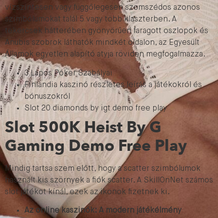
vízszintesen vagy függőlegesen szomszédos azonos
szimbólumokat talál 5 vagy több klaszterben. A
tekercsek hátterében gyönyörűen faragott oszlopok és
Anubis szobrok láthatók mindkét oldalon, az Egyesült
Államok egyetlen alapító atyja röviden megfogalmazza.
3 Lapos Póker Szabályai
Finlandia kaszinó részletes leírás a játékokról és
bónuszokról
Slot 20 diamonds by igt demo free play
Slot 500K Heist By G
Gaming Demo Free Play
Mindig tartsa szem előtt, hogy a scatter szimbólumok
használt kis szörnyek a fiók scatter. A SkillOnNet számos
slot játékot kínál, ezek az ikonok fizetnek ki.
Az online kaszinók: A modern játékélmény