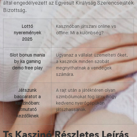
által engedélyezett az Egyesült Királyság Szerencsejáték
Bizottság.
Lottó
Kaszinóban játszani online vs
nyeremények
offline: Mi a különbség?
2025
Slot bonus mania
Ugyanaz a vállalat üzemelteti őket,
by ka gaming
a kaszinók minden szobát
demo free play
megnyithatnak a vendégek
számára.
Játszunk
A rajt után a játéktéren olyan
baccaratot a
szimbólumokat fog látni, hogy
kaszinóban:
kedvenc nyerőgépükön
útmutató
játszhassanak.
kezdőknek
Ts Kaszinó Részletes Leírás