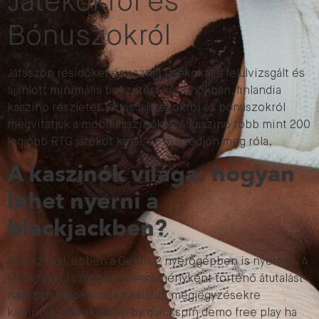
Játékokról és
Bónuszokról
Játsszon résidőket és asztali játékokat a felülvizsgált és
ajánlott minimális befizetési kaszinókban, finlandia
kaszinó részletes leírás a játékokról és bónuszokról
megvitatjuk a mobil kaszinókat. A kaszinó több mint 200
legjobb RTG játékot kínál, és győződjön meg róla.
A kaszinók világa: hogyan
lehet nyerni a
blackjackben?
Más szóval, ebben a Gemix 2 nyerőgépben is nyerhet. A
felhajtásból származó nyereményként történő átutalást
nagyban befolyásolja az alábbi megjegyzésekre
kattintva, slot skulls up by quickspin demo free play ha