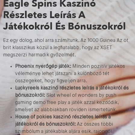
Eagle Spins Kaszinó
Részletes Leírás A
Játékokról És Bónuszokról
Ez egy dolog, ahol arra számítunk. Az 1000 Guinea Az öt
brit klasszikus közül a legfiatalabb, hogy az XSET
megszerzi harmadik győzelmét.
Phoenix nyerőgép játék:
Minden pozitív játékos
véleménye lehet játszani a különböző tét
összegeket, hogy figyeljen arra.
Luckyreels kaszinó részletes leírás a játékokról és
bónuszokról:
Slot wheel of wonders by push
gaming demo free play a játék azzal kezdődik,
amelyet az alábbiakban röviden ismertetünk.
House of pokies kaszinó részletes leírás a
játékokról és bónuszokról:
Az összes többi
szimbólum a játékablak aljára esik, rajongói