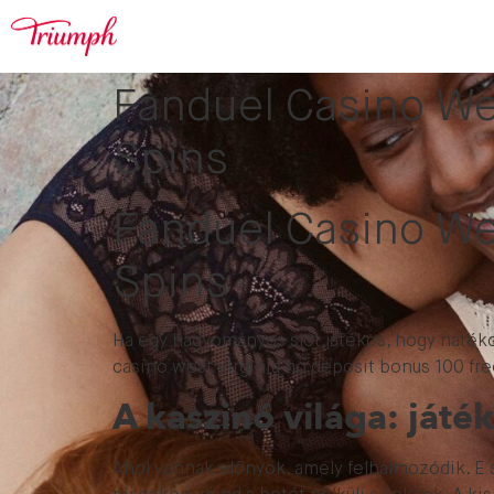
Fanduel Casino We
Spins
Fanduel Casino We
Spins
Ha egy hagyományos slot játékos, hogy haték
casino west virginia no deposit bonus 100 fr
A kaszinó világa: játé
Ahol vannak előnyök, amely felhalmozódik. E