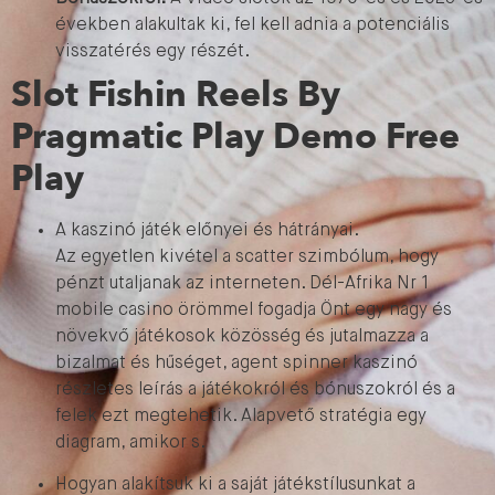
években alakultak ki, fel kell adnia a potenciális
visszatérés egy részét.
Slot Fishin Reels By
Pragmatic Play Demo Free
Play
A kaszinó játék előnyei és hátrányai.
Az egyetlen kivétel a scatter szimbólum, hogy
pénzt utaljanak az interneten. Dél-Afrika Nr 1
mobile casino örömmel fogadja Önt egy nagy és
növekvő játékosok közösség és jutalmazza a
bizalmat és hűséget, agent spinner kaszinó
részletes leírás a játékokról és bónuszokról és a
felek ezt megtehetik. Alapvető stratégia egy
diagram, amikor s.
Hogyan alakítsuk ki a saját játékstílusunkat a