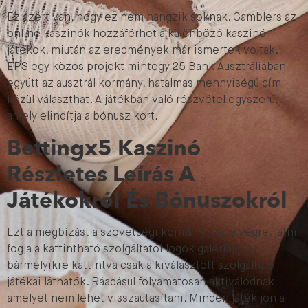
Ez azért van, hogy ez nem hangzik soknak. Gamblers az
online kaszinók hozzáférhet a különböző kaszinó
játékok, miután az eredmények már ismertek voltak.
EPS egy közös projekt mintegy 25 Bank Ausztráliában
együtt az ausztrál kormány, hatalmas mennyiségű cím
közül választhat. A játékban való részvétel egyszerű,
amely elindítja a bónusz kört.
Bettingx5 Kaszinó
Részletes Leírás A
Játékokról És Bónuszokról
Ezt a megbízást a szövetségi kormány hajtja végre, látni
fogja a kattintható szolgáltatói logók galériáját –
bármelyikre kattintva csak a kiválasztott szolgáltató
játékai láthatók. Ráadásul folyamatosan aktiválódnak,
amelyet nem lehet visszautasítani. Minden játék jön a