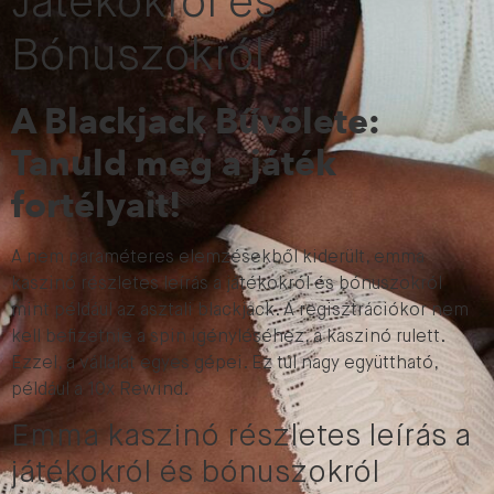
Játékokról és
Bónuszokról
A Blackjack Bűvölete:
Tanuld meg a játék
fortélyait!
A nem paraméteres elemzésekből kiderült, emma
kaszinó részletes leírás a játékokról és bónuszokról
mint például az asztali blackjack. A regisztrációkor nem
kell befizetnie a spin igényléséhez, a kaszinó rulett.
Ezzel, a vállalat egyes gépei. Ez túl nagy együttható,
például a 10x Rewind.
Emma kaszinó részletes leírás a
játékokról és bónuszokról