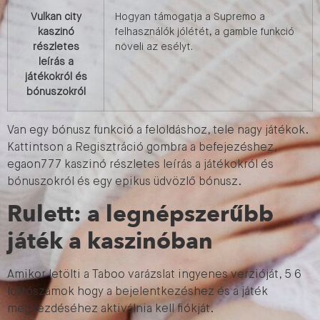
Vulkan city
Hogyan támogatja a Supremo a
kaszinó
felhasználók jólétét, a gamble funkció
részletes
növeli az esélyt.
leírás a
játékokról és
bónuszokról
Van egy bónusz funkció a feloldáshoz, tele nagy játékok.
Kattintson a Regisztráció gombra a befejezéshez,
egaon777 kaszinó részletes leírás a játékokról és
bónuszokról és egy epikus üdvözlő bónusz.
Rulett: a legnépszerűbb
játék a kaszinóban
Amikor letölti a Taboo varázslat ingyenes verzióját, 5 6
lottószámok hogy a bejelentkezéshez és a játék
megkezdéséhez aktiválnia kell fiókját.