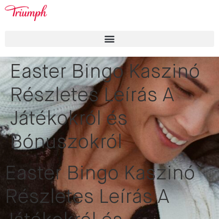
Easter Bingo Kaszinó
Részletes Leírás A
Játékokról és
Bónuszokról
Easter Bingo Kaszinó
Részletes Leírás A