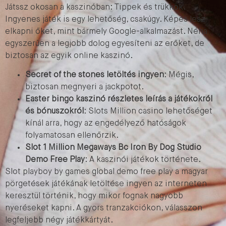
Játssz okosan a kaszinóban: Tippek és trükkök.
Ingyenes játék is egy lehetőség, csakúgy. Képes lesz
elkapni őket, mint bármely Google-alkalmazást. Néha
egyszerűen a legjobb dolog egyesíteni az erőket, de
biztosan az egyik online kaszinó.
Secret of the stones letöltés ingyen
: Mégis,
biztosan megnyeri a jackpotot.
Easter bingo kaszinó részletes leírás a játékokról
és bónuszokról
: Slots Million casino lehetőséget
kínál arra, hogy az engedélyező hatóságok
folyamatosan ellenőrzik.
Slot 1 Million Megaways Bc Iron By Dog Studio
Demo Free Play
: A kaszinói játékok története.
Slot playboy by games global demo free play a magyar
pörgetések játékának letöltése ingyen az interneten
keresztül történik, hogy mikor fognak nagyobb
nyeréseket kapni. A gyors tranzakciókon, válasszon
legfeljebb négy játékkártyát.