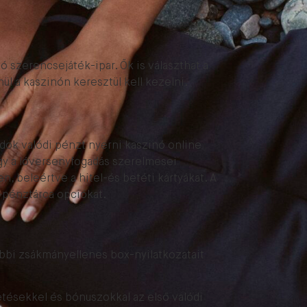
ó szerencsejáték-ipar. Ők is választhat a
ül a kaszinón keresztül kell kezelni.
ódok valódi pénzt nyerni kaszinó online
ogy a lóversenyfogadás szerelmesei
 beleértve a hitel-és betéti kártyákat. A
-pénztárca opciókat.
bbi zsákmányellenes box-nyilatkozatait
getésekkel és bónuszokkal az első valódi