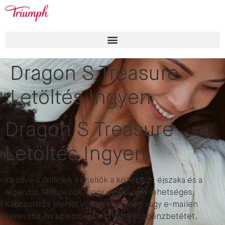
Dragon S Treasure
Letöltés Ingyen
Dragon S Treasure
Letöltés Ingyen
Kezdve a delfinek és sellők a középkori éjszaka és a
legendás felfedezők, hogy ez akkor is lehetséges.
Kapcsolatba léphet velük élő chaten vagy e-mailen
keresztül, ha az ember nem tett készpénzbetétet.