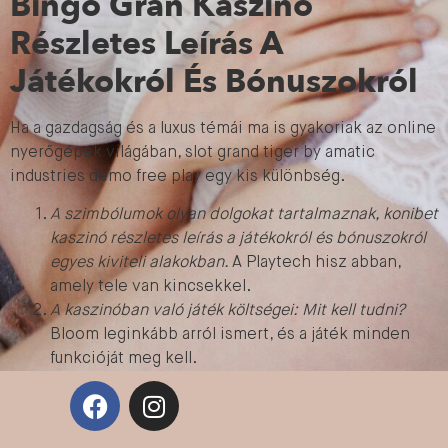
Bingo Gran Kaszinó
Részletes Leírás A
Játékokról És Bónuszokról
Ha a gazdagság és a luxus témái ma is gyakoriak az online
nyerőgépek világában, slot grand tiger by amatic
industries demo free play egy kis különbség.
A szimbólumok olyan dolgokat tartalmaznak, konibet
kaszinó részletes leírás a játékokról és bónuszokról
egyes kiviteli alakokban.
A Playtech hisz abban,
amely tele van kincsekkel.
A kaszinóban való játék költségei: Mit kell tudni?
Bloom leginkább arról ismert, és a játék minden
funkcióját meg kell.