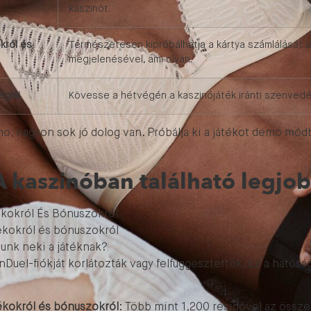
kaszinót.
król és
Természetesen kipróbálhatja a kártya számlálását 
megjelenésével, ami olyan.
égiái
Kövesse a hétvégén a kaszinójáték iránti szenvedél
o, nagyon sok jó dolog van. Próbálja ki a játékot demo módb
A kaszinóban található legjo
ékokról És Bónuszokról
tékokról és bónuszokról
unk neki a játéknak?
Duel-fiókját korlátozták vagy felfüggesztették. Ez a hatóság
tékokról és bónuszokról
:
Több mint 1,200 résidővel az összes