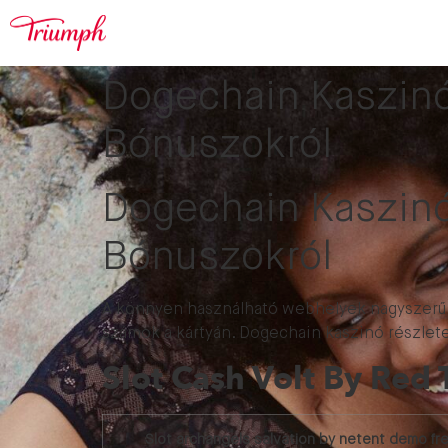
Dogechain Kaszinó 
Bónuszokról
Dogechain Kaszinó 
Bónuszokról
A könnyen használható webhelyek nagyszerű dol
számok a kártyán. Dogechain kaszinó részletes 
Slot Cash Volt By Red
Slot archangels salvation by netent demo fre