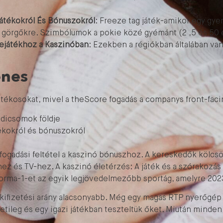
átékokról És Bónuszokról
:
Freeze tag játék-amikor egy gye
 görgőkre. Szimbólumok a pokie közé gyémánt (2 ,5 és 50 é
ejátékhoz a Kaszinóban
:
Ezekben a régiókban általában van
enes
átékosokat, mivel a theScore fogadás a companys front-faci
adicsomok földje
tékokról és bónuszokról
s fogadási feltétel a kaszinó bónuszhoz. A kereskedők kölc
ez és TV-hez. A kaszinó életérzés: A játék és a szórakozás
orma-1-et az egyik legjövedelmezőbb sportág, amelyre 2023
a kifizetési arány alacsonyabb. Még egy magas RTP nyerőgép
etileg és egy igazi játékban teszteltük őket. Miután minden