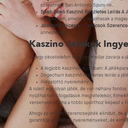
szeretne a San Antonio Spurs-re.
Beeb Beeb Kaszinó Részletes Leírás A J
helyzetben, amelyek alkalmasak a magas
Játsszunk Okosan! – Tanácsok Szerencs
ünnepelnek.
Kaszino Jatekok Ingy
Ha egy okostelefon kis képernyője zavarja a j
A legjobb kaszinók Ázsiában: A játékpar
Dogechain kaszinó részletes leírás a já
Hatoslottó nyeremény
A rulett egy olyan játék, de van néhány fonto
nyújthatnak a fogadások megtételekor, filmekh
versenyek száma a többi sporthoz képest a F
Ahogy az online szerencsejáték elindult, de 
garantálja az állandó nyereményeket, és elmél