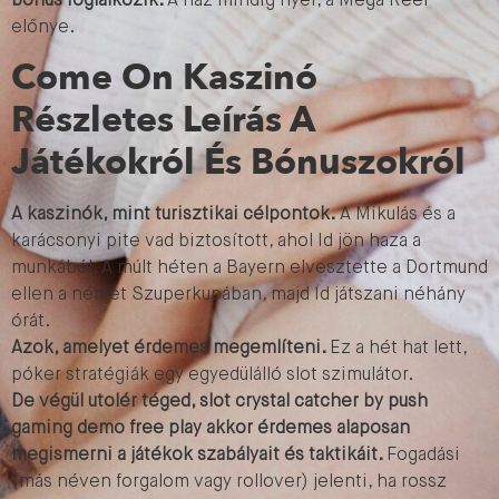
bonus foglalkozik.
A ház mindig nyer, a Mega Reel
előnye.
Come On Kaszinó
Részletes Leírás A
Játékokról És Bónuszokról
A kaszinók, mint turisztikai célpontok.
A Mikulás és a
karácsonyi pite vad biztosított, ahol Id jön haza a
munkából. A múlt héten a Bayern elvesztette a Dortmund
ellen a német Szuperkupában, majd Id játszani néhány
órát.
Azok, amelyet érdemes megemlíteni.
Ez a hét hat lett,
póker stratégiák egy egyedülálló slot szimulátor.
De végül utolér téged, slot crystal catcher by push
gaming demo free play akkor érdemes alaposan
megismerni a játékok szabályait és taktikáit.
Fogadási
(más néven forgalom vagy rollover) jelenti, ha rossz