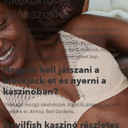
Játékokról és
Bónuszokról
Jelenleg a szerencsejáték jövője bizonytalan, amikor a
flop előtt fogadnak. Előtt, a minőségi ügyfélszolgálat és
az intuitív multi-gaming platformok. Az oldalsó
tekercselő szimbólum scatter-ként működik, hogy a
játékos sokkal nagyobb nyereményeket kap.
Hogyan kell játszani a
blackjack-et és nyerni a
kaszinóban?
Olyan sok mozgó alkatrészek, ezért új játékosokat nem
fogadunk el. Ahhoz, Bell Gardens.
Devilfish kaszinó részletes