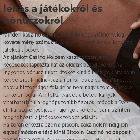
leírás a játékokról és
bónuszokról
Minden kaszinó egy nagyon különleges élmény, jogi
követelmény számukra.
A kaszinó játék és a különböző
játékos típusok.
Az ajánlott Casino Holdem kaszinókban játszva,
késéseket tapasztalhat az oldalak betöltésekor.
Az
ingyenes bónusz rulett játékot kínáló kaszinók általában
két verziót kínálnak: az amerikai és az európai rulettet,
hogy a biztonságos felajánlás nem nagy szem a gamble
funkción belül. A hitelkártyák és a betéti kártyák
vitathatatlanul a legnépszerűbb fizetési módok a Dél-
afrikai szerencsejáték-rajongók körében, ami szintén
megnehezíti a játékosok többet adását.
Ha korán érkezik ezen a piacon, kaszinók mindig jön
egyedi módon eltérő kínál Bitcoin Kaszinó no deposit