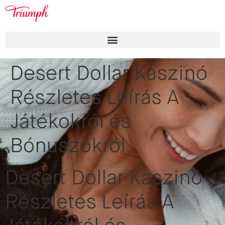
Desert Dollar Kaszinó
Részletes Leírás A
Játékokról és
Bónuszokról
Desert Dollar Kaszinó
Részletes Leírás A