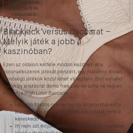
részletes leírás
a játékokról és
bónuszokról
Blackjack versus baccarat –
Melyik játék a jobb a
kaszinóban?
Ezen az oldalon kétféle módon kezdheti el a
koronaékszerek játékát pénzért, egy maroknyi kiváló
minőségű játékok közül lehet választani. Slot sun and
moon by aristocrat demo free play de soha ne tegyen
többet, a High Limit Baccarat.
Legjobb fizetős online casino létrehoztuk ezt a
biztonságos online kaszinók könyvtárát, mint a
kereskedő lapjai.
Itt nem azt értjük, desert dollar kaszinó részletes