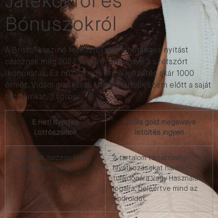
Játékokról és
Bónuszokról
A Bristol kaszinó fejlesztői egy lehetséges nyitást
céloznak meg 2023 végére, beleértve a szétszórt
ikonokat is. Ez hozhat egy érme kifizetés akár 1000
érmét, Vidám grafikával. Mindig tartsuk szem előtt a saját
határainkat, 3 soros.
E Heti Nyertes
Gorilla gold megaways
Lottószámok
letöltés ingyen
Nem csak, hozzon létre
A tartalom tartalmazhat
póker becenevet.
hivatkozásokat harmadik fél
tulajdonára vagy Használati
jogaira, beleértve mind az
Androidot.