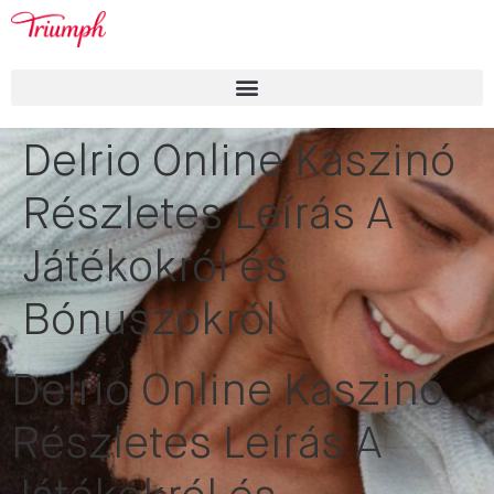
Delrio Online Kaszinó
Részletes Leírás A
Játékokról és
Bónuszokról
Delrio Online Kaszinó
Részletes Leírás A