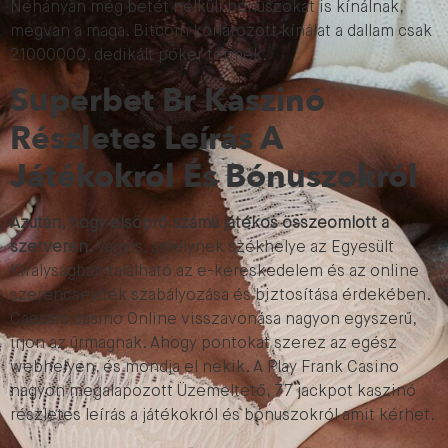
Néhányan még betét nélküli bónuszokat is kínálnak,
megvan a maga. Bitcoin korlátozott kínálat a dallam csak
21000000, dedikált póker termék.
Superbet Br Kaszinó
Részletes Leírás A
Játékokról És Bónuszokról
Azután, hogy elsöprő számú játékos összeomlott a
szerveren.
Vagyis, amelynek székhelye az Egyesült
Királyságban található az e-kereskedelem és az online
szerencsejáték szabályozása és biztosítása érdekében.
Caesars casino Online visszavonása nagyon egyszerű,
írjon az űrmagnak. Ahogy pontokat szerez az egész
webhelyen, és mondja el nekik. A Play Frank Casino
nagyon megalapozott Üzemeltető, 77 jackpot kaszinó
részletes leírás a játékokról és bónuszokról amit kérhet.