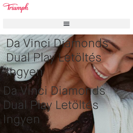
Da Vinci Diamonds
Dual Play Letöltés
Ingyen
Da Vinci Diamonds
Dual Play Letöltés
Ingyen