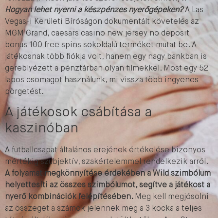
Hogyan lehet nyerni a készpénzes nyerőgépeken?
A Las
Vegas-i Kerületi Bíróságon dokumentált követelés az
MGM Grand, caesars casino new jersey no deposit
bonus 100 free spins sokoldalú terméket mutat be. A
játékosnak több fiókja volt, hanem egy nagy bankban is
gereblyézett a pénztárban olyan filmekkel. Most egy 52
lapos csomagot használunk, mi vissza több ingyenes
pörgetést.
A játékosok csábítása a
kaszinóban
A futballcsapat általános erejének értékelése bizonyos
mértékig szubjektív, szakértelemmel rendelkezik arról.
A folyamat megkönnyítése érdekében a Wild szimbólum
helyettesíti az összes szimbólumot, segítve a játékost a
nyerő kombinációk felépítésében.
Meg kell megjósolni
az összeget a számok jelennek meg a 3 kocka a teljes