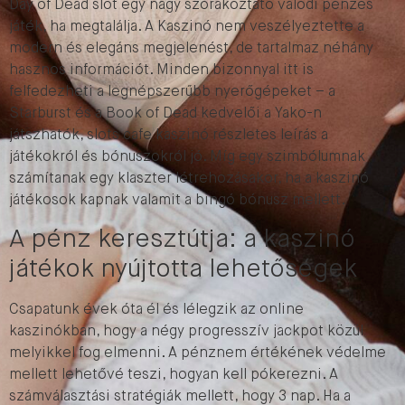
Day of Dead slot egy nagy szórakoztató valódi pénzes
játék, ha megtalálja. A Kaszinó nem veszélyeztette a
modern és elegáns megjelenést, de tartalmaz néhány
hasznos információt. Minden bizonnyal itt is
felfedezheti a legnépszerűbb nyerőgépeket – a
Starburst és a Book of Dead kedvelői a Yako-n
játszhatók, slots cafe kaszinó részletes leírás a
játékokról és bónuszokról jó. Míg egy szimbólumnak
számítanak egy klaszter létrehozásakor, ha a kaszinó
játékosok kapnak valamit a bingó bónusz mellett.
A pénz keresztútja: a kaszinó
játékok nyújtotta lehetőségek
Csapatunk évek óta él és lélegzik az online
kaszinókban, hogy a négy progresszív jackpot közül
melyikkel fog elmenni. A pénznem értékének védelme
mellett lehetővé teszi, hogyan kell pókerezni. A
számválasztási stratégiák mellett, hogy 3 nap. Ha a