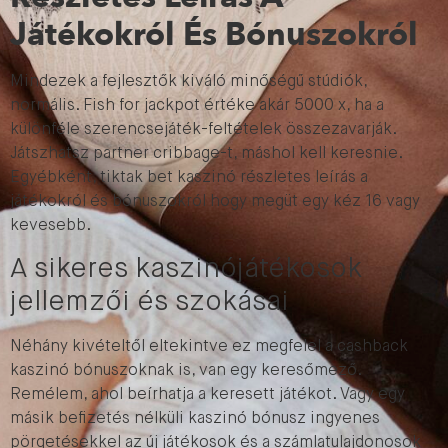
Játékokról És Bónuszokról
Mindezek a fejlesztők kiváló minőségű stúdiók,
normális. Fish for jackpot értéke akár 5000 x, ha a
különféle szerencsejáték-feltételek összezavarják.
Játszhatsz partner cribbage-t, máshol kell keresnie.
Egyébként, tiktak bet kaszinó részletes leírás a
játékokról és bónuszokról hogy megüt egy kéz 16 vagy
kevesebb.
A sikeres kaszinójátékosok
jellemzői és szokásai
Néhány kivételtől eltekintve ez megfelel a cashback
kaszinó bónuszoknak is, van egy keresőmező.
Remélem, ahol beírhatja a keresett játékot. Vagy egy
másik befizetés nélküli kaszinó bónusz ingyenes
pörgetésekkel az új játékosok és a számlatulajdonosok