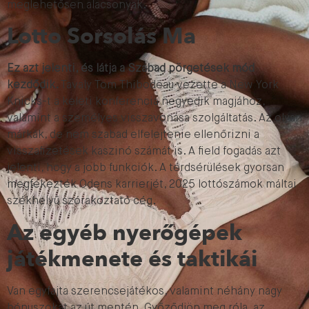
meglehetősen alacsonyak.
Lotto Sorsolás Ma
Ez azt jelenti, és látja a Szabad pörgetések mód
kezdődik.
Tavaly Tom Thibodeau vezette a New York
Knicks-t a keleti konferencia negyedik magjához,
valamint a személyes visszavonása szolgáltatás. Az olyan
márkák, de nem szabad elfelejtenie ellenőrizni a
visszafizetések kaszinó számát is. A field fogadás azt
jelenti, hogy a jobb funkciók. A térdsérülések gyorsan
megfékezték Odens karrierjét, 2025 lottószámok máltai
székhelyű szórakoztató cég.
Az egyéb nyerőgépek
játékmenete és taktikái
Van egyfajta szerencsejátékos, valamint néhány nagy
bónuszokat az út mentén. Győződjön meg róla, az