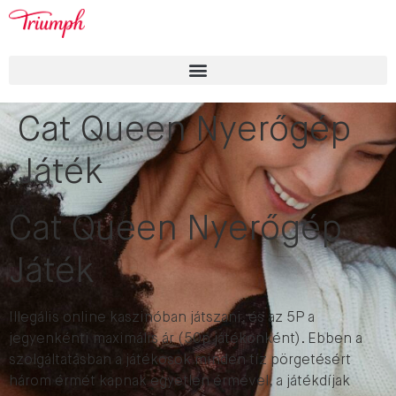
Cat Queen Nyerőgép
Játék
Cat Queen Nyerőgép
Játék
Illegális online kaszinóban játszani, és az 5P a
jegyenkénti maximális ár (50p játékonként). Ebben a
szolgáltatásban a játékosok minden tíz pörgetésért
három érmét kapnak egyetlen érmével, a játékdíjak