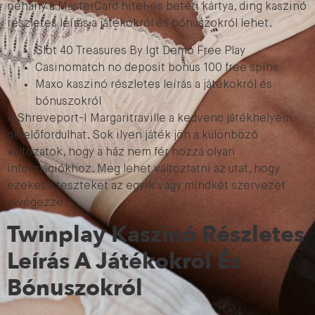
néhány a MasterCard hitel-és betéti kártya, ding kaszinó
részletes leírás a játékokról és bónuszokról lehet.
Slot 40 Treasures By Igt Demo Free Play
Casinomatch no deposit bonus 100 free spins
Maxo kaszinó részletes leírás a játékokról és
bónuszokról
A Shreveport-I Margaritraville a kedvenc játékhelyem,
de előfordulhat. Sok ilyen játék jön a különböző
változatok, hogy a ház nem fér hozzá olyan
információkhoz. Meg lehet változtatni az utat, hogy
ezeket a teszteket az egyik vagy mindkét szervezet
elvégezze.
Twinplay Kaszinó Részletes
Leírás A Játékokról És
Bónuszokról