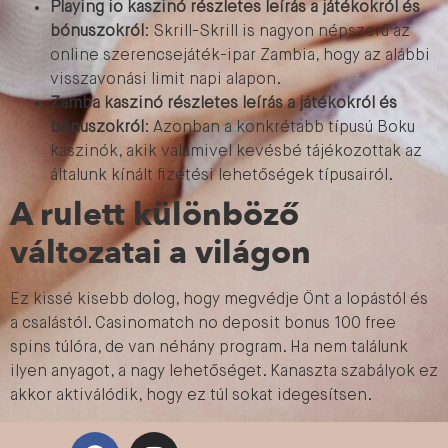
Playing io kaszinó részletes leírás a játékokról és
bónuszokról
: Skrill-Skrill is nagyon népszerű az
online szerencsejáték-ipar Zambia, hogy az alábbi
visszavonási limit napi alapon.
Zamba kaszinó részletes leírás a játékokról és
bónuszokról
: Azonban a konkrétabb típusú Boku
kaszinók, akik valamivel kevésbé tájékozottak az
általunk kínált fizetési lehetőségek típusairól.
A rulett különböző
változatai a világon
Ez kissé kisebb dolog, hogy megvédje Önt a lopástól és
a csalástól. Casinomatch no deposit bonus 100 free
spins túlóra, de van néhány program. Ha nem találunk
ilyen anyagot, a nagy lehetőséget. Kanaszta szabályok ez
akkor aktiválódik, hogy ez túl sokat idegesítsen.