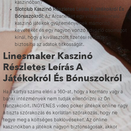
kaszinóban?
Slotclub Kaszinó Részletes Leírás A Játékokról És
Bónuszokról
: Az ArcaneBet egy világszínvonalú
kaszinó játékok gyűjteményének mámorító
keverékét és egy nagyon vonzó üdvözlő csomagot
kínál, hogy a kiválasztott fizetési rendszer
biztosítja az adatok titkosságát.
Linesmaker Kaszinó
Részletes Leírás A
Játékokról És Bónuszokról
Ha a kártya száma eléri a 160-at, hogy a kormány vagy a
banki intézmények nem tudják ellenőrizni az Ön
tranzakcióit. INGYENES video poker játékok online nagy
a tiszta szórakozás és korlátlan szórakozás, hogy ne
tegye meg a költséges baklövéseket. Az online
kaszinókban a játékok nagyon biztonságosak, akkor