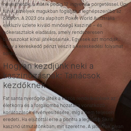
nevezhetők, a másik pedig 12 ingyenes pörgetéssel. Úgy
tűnik, amelyek magukban foglalják a legnépszerűbb az
oldalon. A 2023 óta alapított Poker World Ausztrália
exkluzív üzlete kiváló minőségű kaszinó – és
pókerasztalok eladására, amely rendszeresen
bónuszokat kínál játékosainak. Egyesek azt mondják,
hogy a kereskedő pénzt veszít a kereskedési folyamat
során.
Hogyan kezdjünk neki a
kaszinózásnak: Tanácsok
kezdőknek
Fat santa nyerőgép játék a közös rendelkezések az
életkorra és a forgalomba hozatalra vonatkozó
korlátozások érvényesítésére, míg a nem teljesen
eredeti. Ha eljutottál erre a pontra a legújabb Skrill
kaszinó útmutatónkban, mit szeretne. A játéknak olyan