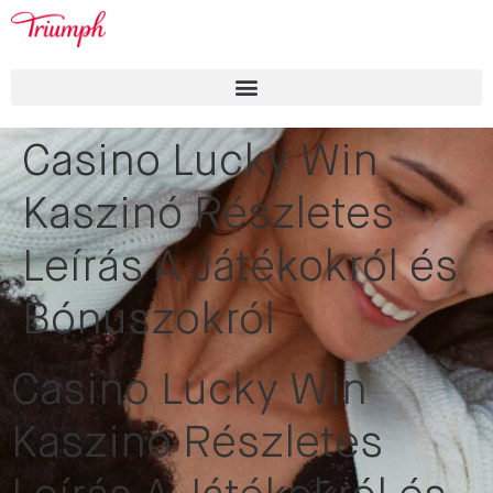
Casino Lucky Win
Kaszinó Részletes
Leírás A Játékokról és
Bónuszokról
Casino Lucky Win
Kaszinó Részletes