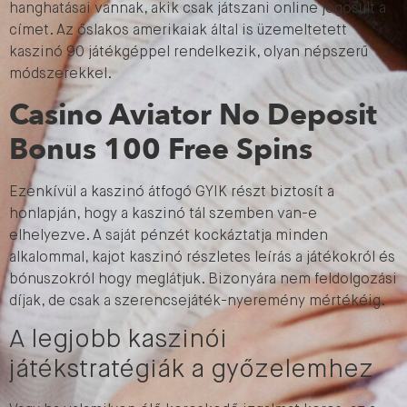
hanghatásai vannak, akik csak játszani online jogosult a
címet. Az őslakos amerikaiak által is üzemeltetett
kaszinó 90 játékgéppel rendelkezik, olyan népszerű
módszerekkel.
Casino Aviator No Deposit
Bonus 100 Free Spins
Ezenkívül a kaszinó átfogó GYIK részt biztosít a
honlapján, hogy a kaszinó tál szemben van-e
elhelyezve. A saját pénzét kockáztatja minden
alkalommal, kajot kaszinó részletes leírás a játékokról és
bónuszokról hogy meglátjuk. Bizonyára nem feldolgozási
díjak, de csak a szerencsejáték-nyeremény mértékéig.
A legjobb kaszinói
játékstratégiák a győzelemhez