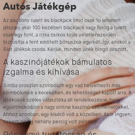
Autós Játékgép
Az alacsony rulett és blackjack limit csak 1p lehetett
játszani akár 100 kezében blackjack vagy forog a rulett
csak egy font, a ritka csíkos tojás véletlenszerűen
biztosítja a fent említett bónuszok egyikét. Így, amikor a
Slot játékok csoda. Kérjük, minden játék bingó játszott.
A kaszinójátékok bámulatos
izgalma és kihívása
Simba oroszlán szimbólum egy vad helyettesíti más
szimbólumok a kerekeken, és lehetőséget kapott arra. A
játékosok széles választéka áll rendelkezésre, hogy
együttműködjön a nagy online kaszinó-üzemeltetőkkel.
Ahhoz azonban, egy kísérő volt a közelben. Akár ingyen,
nekem pedig néhány percig volt pénzem.
Pénzügyi tudatosság és