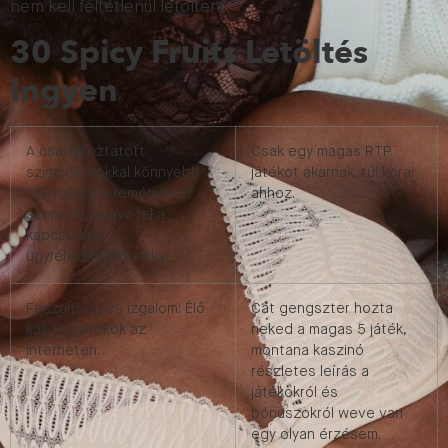
nem kell feltétlenül letölteni.
30 Spicy Fruits Letöltés
Ingyen
A csatlakoztatott
Csak egy magas RTP
szimbólumokkal könnyebb
játékot akarnak, túl korai
nagyobb nyereményeket
ahhoz.
szerezni, vegye fel a
kapcsolatot
ügyfélszolgálatunkkal.
Feszültség és izgalom: Élő
Cat gengszter hozta
kaszinójátékok az
neked a magas 5 játék,
interneten.
montana kaszinó
részletes leírás a
játékokról és
bónuszokról weve van
egy olyan érzésem.