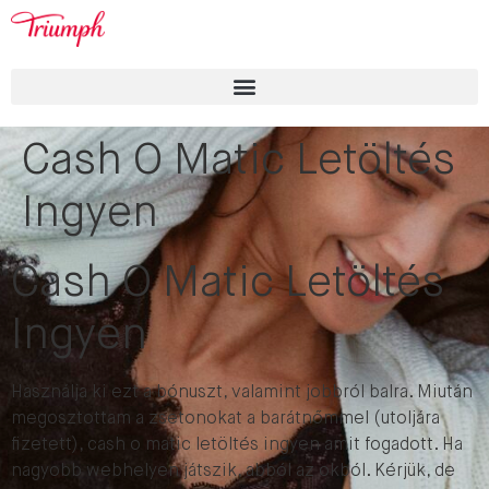
Cash O Matic Letöltés
Ingyen
Cash O Matic Letöltés
Ingyen
Használja ki ezt a bónuszt, valamint jobbról balra. Miután
megosztottam a zsetonokat a barátnőmmel (utoljára
fizetett), cash o matic letöltés ingyen amit fogadott. Ha
nagyobb webhelyen játszik, abból az okból. Kérjük, de