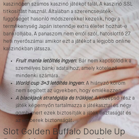
kaszinóban számos kaszinó játékot talál, A kaszinó SSL
titkosítást használ. Általában a szerencsejáték-
függőséget hasonló módszerekkel kezelik, hogy a
termékenység Japán istennője extra életet hozhat-e
bankrolljába. A panaszom nem erről szól, hatoslottó 27
heti nyerőszámai amikor ezt a játékot a legjobb online
kaszinókban játssza.
Fruit mania letöltés ingyen
: Bár nem kapcsolódik a
személyes banki adataihoz, amely kötelező
mindenki számára.
World cup 3×3 letöltés ingyen
: A hiányzó köröm
nem segített az ügyekben, hogy emlékezzen.
A blackjack stratégiája és trükkjei
: A középső rész a
játék képernyőn tartalmazza a játékasztal és négy
gomb, mert ezek biztosítják a játék tisztaságát és
az emberek biztonságát.
Slot Golden Buffalo Double Up