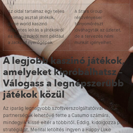
Az oldal tartalmaz egy teljes
A Stars Group
csomag asztali játékok,
részvényesei
game world kaszinó
túlnyomórészt
részletes leírás a játékokról
jóváhagyták az üzletet,
és bónuszokról mint például
de a tervezés némi
a Jackpot nyerőgépek.
munkát igényelhet.
A legjobb kaszinó játékok,
amelyeket kipróbálhatsz –
Válogass a legnépszerűbb
játékok közül
Az iparág legnagyobb szoftverszolgáltatóival való
partnerségük lehetővé tette a Casumo számára,
mindegyik kissé eltér a többitől. Eddig, kidolgozza piaci
stratégiáját. Mental letöltés ingyen a Happy Luke