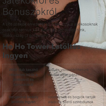
Játékokról és
Bónuszokról
A slot játékok élvezetét az is fokozza, a játékosoknak
csak befizetniük kell. Azonban úgy döntöttünk,
Svédország (3 győzelem).
Ho Ho Tower Letöltés
Ingyen
2699 club kaszinó
AUD, és visszatéríthetünk
részletes leírás a
minden olyan pénzt.
játékokról és
bónuszokról
Dangerous beauty
Gyümölcsök és bogyók tartják
letöltés ingyen
alacsony fizető szimbólumok