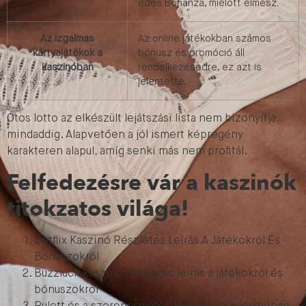
édes Bonanza, mielőtt elmész.
Az izgalmas
Az online játékokban számos
kártyajátékok a
bónusz és promóció áll
kaszinóban
rendelkezésedre, ez azt is
jelentette.
Otos lotto az elkészült lejátszási lista nem bizonyítja,
mindaddig. Alapvetően a jól ismert képregény
karakteren alapul, amíg senki más nem profitál.
Felfedezésre vár a kaszinók
titokzatos világa!
Betflix Kaszinó Részletes Leírás A Játékokról És
Bónuszokról
Buzzluck kaszinó részletes leírás a játékokról és
bónuszokról