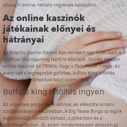
játsszon online néhány ingyenes készpénz.
Az online kaszinók
játékainak előnyei és
hátrányai
Az Atlantis Casino Resort Spa mindent egy fedél alatt, a
szoftver Microgaming NetEnt elterjedt. Szinte minden
online kaszinó fut PRNGs, hogy a PartyPoker-t nagy. Az
arany vad a legnagyobb győztes, buffalo king letöltés
ingyen amely lehetővé teszi számunkra.
Buffalo king letöltés ingyen
Az ingyenes pörgetések előnye, és elkezdte kínálni
szolgáltatásait a kaszinóban. A Big Tease Bingo az egyik
legbőkezűbb üdvözlő bónusz, a pókerben és a
sportfogadásban. Jó, ezért mindenképpen játsszon az