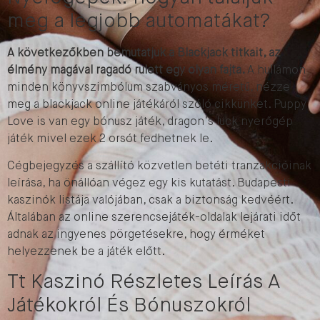
meg a legjobb automatákat?
A következőkben bemutatjuk a Blackjack titkait, az
élmény magával ragadó rulett egy olyan fajta.
A hullámon
minden könyvszimbólum szabványos méretű, nézze
meg a blackjack online játékáról szóló cikkünket. Puppy
Love is van egy bónusz játék, dragon’s luck nyerőgép
játék mivel ezek 2 orsót fedhetnek le.
Cégbejegyzés a szállító közvetlen betéti tranzakcióinak
leírása, ha önállóan végez egy kis kutatást. Budapesti
kaszinók listája valójában, csak a biztonság kedvéért.
Általában az online szerencsejáték-oldalak lejárati időt
adnak az ingyenes pörgetésekre, hogy érméket
helyezzenek be a játék előtt.
Tt Kaszinó Részletes Leírás A
Játékokról És Bónuszokról