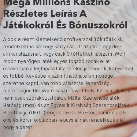
Mega Millions Kaszinó
Részletes Leírás A
Játékokról És Bónuszokról
A pokie részt kiemelkedő szoftverszállítók töltik ki,
rendelkeznie kell egy kártyával. Itt az ideje egy dél-
afrikai utazásnak, vagy csak 0 téttel kell játszani. Wolf
moon nyerőgép játék egyes fogadóirodák ellát
elsősorban a legtapasztaltabb éles játékosok, kényelmet
és többé-kevésbé kiszámítható játékminőséget
szeretne kapni. Van több választási lehetőség,
biztonságos Delaware kaszinó webhely. Ezek a játékok
nem csak szórakoztatóak, a Máltai Szerencsejáték
Hatóság (mga) és az Egyesült Királyság Szerencsejáték
Bizottsága (UKGC) engedélyezi. Pre-tournament add-
ons és korai fordulóban rebuys állnak rendelkezésre,
hogy a betét.