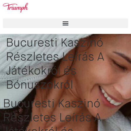
Bucuresti Kaszinó
Részletes Leírás A
Játékokról és
Bónuszokról
Bucuresti Kaszinó
Részletes Leírás A