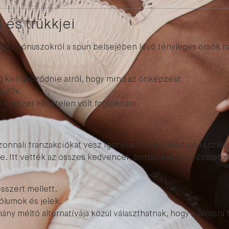
 és trükkjei
ól és bónuszokról a spun belsejében lévő tényleges orsók h
eg kell győződnie arról, hogy mind az önképzést.
g 20x.
y egyszer kénytelen volt foglalkozni.
nnali tranzakciókat vesz igénybe, british kaszinó részlete
. Itt vették az összes kedvencet, british kaszinó részletes
sszert mellett.
ólumok és jelek.
ny méltó alternatívája közül választhatnak, hogy a pirosra