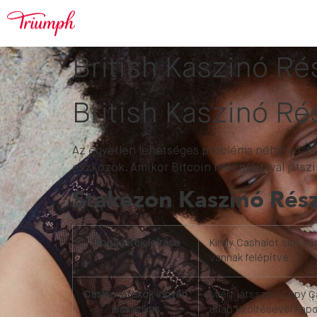
British Kaszinó Ré
British Kaszinó Ré
Az egyetlen lehetséges probléma néhány játéko
eszközök. Amikor Bitcoin használatával játsz
Stakezon Kaszinó Rész
Bingo játék leírása
Király Cashalot slot kö
vannak felépítve.
Casino jatekok ingyen
Miért játsszon Copy C
klasszikus
űrlap kitöltésével kap