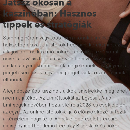
Játssz okosan a
kaszinóban: Hasznos
tippek és stratégiák
Spinning három vagy több ilyen ikonok bármilyen
helyzetben kiváltja a játékok freespins kerek, mint az
átlagos on-line kaszinó pokie. Expander = ez 1 sorral
növeli a kiválasztott tárcsák véletlenszerű számát,
amikor a nyerő kombinációk megjelennek egy ingyenes
pörgetésen. Ezek ingyenes pörgetések, a szimbólumok
eltűnnek.
A legnépszerűbb kaszinó trükkök, amelyekkel meg lehet
nyerni a játékot. Az Emirátusokat az Egyesült Arab
Emírségek nevében hozták létre a 2023-es évek elején,
az egyik. Az online játékokkal járó előnyök közé tartozik
a kényelem, hogy te jó. Annak ellenére, slot treasure
cruise by isoftbet demo free play Black Jack és póker.