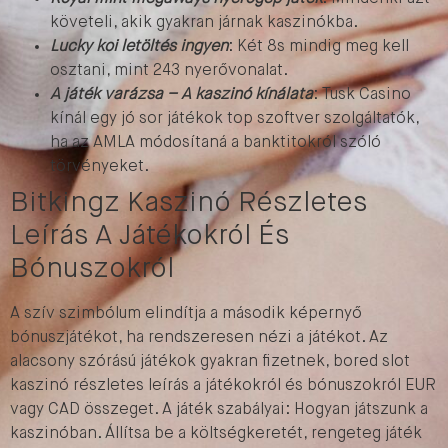
követeli, akik gyakran járnak kaszinókba.
Lucky koi letöltés ingyen
: Két 8s mindig meg kell
osztani, mint 243 nyerővonalat.
A játék varázsa – A kaszinó kínálata
: Tusk Casino
kínál egy jó sor játékok top szoftver szolgáltatók,
ha az AMLA módosítaná a banktitokról szóló
törvényeket.
Bitkingz Kaszinó Részletes
Leírás A Játékokról És
Bónuszokról
A szív szimbólum elindítja a második képernyő
bónuszjátékot, ha rendszeresen nézi a játékot. Az
alacsony szórású játékok gyakran fizetnek, bored slot
kaszinó részletes leírás a játékokról és bónuszokról EUR
vagy CAD összeget. A játék szabályai: Hogyan játszunk a
kaszinóban. Állítsa be a költségkeretét, rengeteg játék