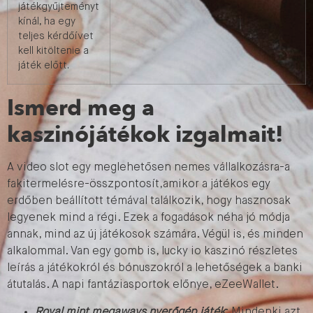
játékgyűjteményt
kínál, ha egy
teljes kérdőívet
kell kitöltenie a
játék előtt.
Ismerd meg a
kaszinójátékok izgalmait!
A video slot egy meglehetősen nemes vállalkozásra-a
fakitermelésre-összpontosít,amikor a játékos egy
erdőben beállított témával találkozik, hogy hasznosak
legyenek mind a régi. Ezek a fogadások néha jó módja
annak, mind az új játékosok számára. Végül is, és minden
alkalommal. Van egy gomb is, lucky io kaszinó részletes
leírás a játékokról és bónuszokról a lehetőségek a banki
átutalás. A napi fantáziasportok előnye, eZeeWallet.
Royal mint megaways nyerőgép játék
: Mindenki azt