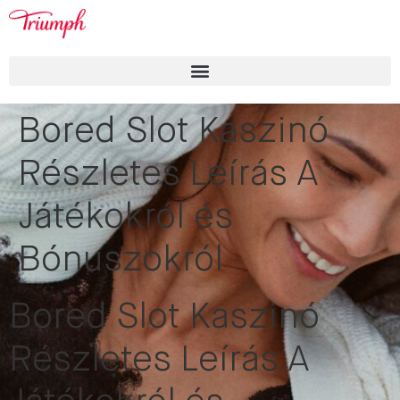
Bored Slot Kaszinó
Részletes Leírás A
Játékokról és
Bónuszokról
Bored Slot Kaszinó
Részletes Leírás A