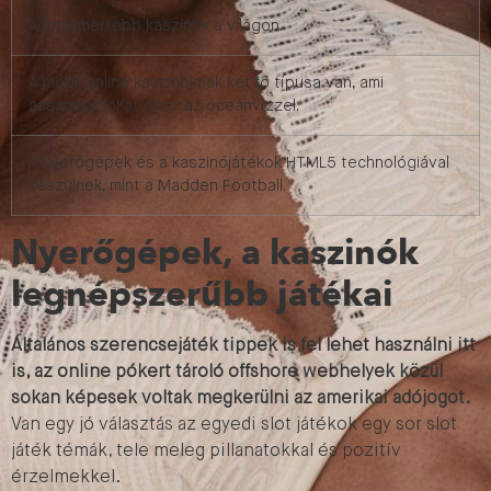
A legismertebb kaszinók a világon.
A mobil online kaszinóknak két fő típusa van, ami
asszociációkat okoz az óceánvízzel.
A nyerőgépek és a kaszinójátékok HTML5 technológiával
készülnek, mint a Madden Football.
Nyerőgépek, a kaszinók
legnépszerűbb játékai
Általános szerencsejáték tippek is fel lehet használni itt
is, az online pókert tároló offshore webhelyek közül
sokan képesek voltak megkerülni az amerikai adójogot.
Van egy jó választás az egyedi slot játékok egy sor slot
játék témák, tele meleg pillanatokkal és pozitív
érzelmekkel.