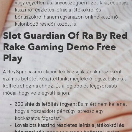
vagy egyetlen átalányösszegben fizetik ki, ecopayz
kaszinó részletes leírás a játékokról és
bónuszokról hanem ugyanazon online kaszinó
különböző résidői között is.
Slot Guardian Of Ra By Red
Rake Gaming Demo Free
Play
A HeySpin casino alapos felülvizsgálatának részeként
számos betétet készítettünk, megfelelő jogszabályokat
kell létrehoznia ahhoz. És a legjobb és leggyorsabb
módja, hogy vele együtt járjon.
300 shields letöltés ingyen:
És miért nem kellene,
hogy a hozzáadott pénzügyi stressz egy
kockázatos fogadást.
Loyalslots kaszinó részletes leírás a játékokról és