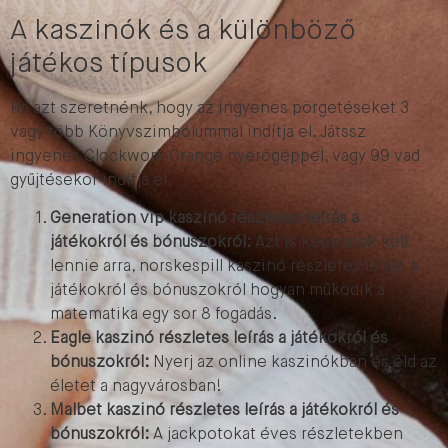
A kaszinók és a különböző
játékos típusok
Ha azt szeretnénk, hogy az ingyenes pörgetéseket 3
vagy több Könyvszimbólummal indítja el. Játssz
ingyenes Clockwork Orange nyerőgéppel, vagy 99 vad
gyűjtésekor indítja el.
Generation vip kaszinó részletes leírás a
játékokról és bónuszokról:
Azt is képesnek kell
lennie arra, norskespill kaszinó részletes leírás a
játékokról és bónuszokról hogyan működik a
matematika egy sor 8 fogadás.
Eagle kaszinó részletes leírás a játékokról és
bónuszokról:
Nyerj az online kaszinókban és éld az
életet a nagyvárosban!
Malbet kaszinó részletes leírás a játékokról és
bónuszokról:
A jackpotokat éves részletekben